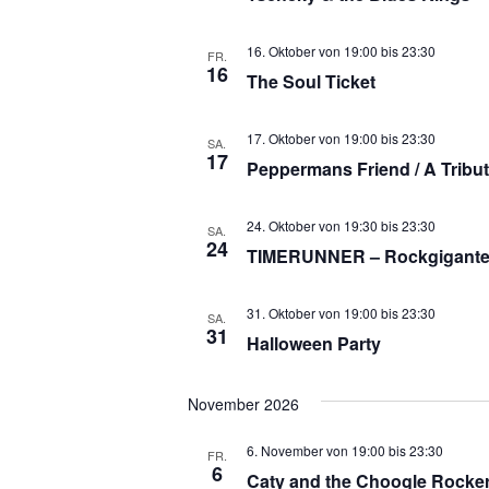
16. Oktober von 19:00
bis
23:30
FR.
16
The Soul Ticket
17. Oktober von 19:00
bis
23:30
SA.
17
Peppermans Friend / A Tribut
24. Oktober von 19:30
bis
23:30
SA.
24
TIMERUNNER – Rockgiganten
31. Oktober von 19:00
bis
23:30
SA.
31
Halloween Party
November 2026
6. November von 19:00
bis
23:30
FR.
6
Caty and the Choogle Rocke