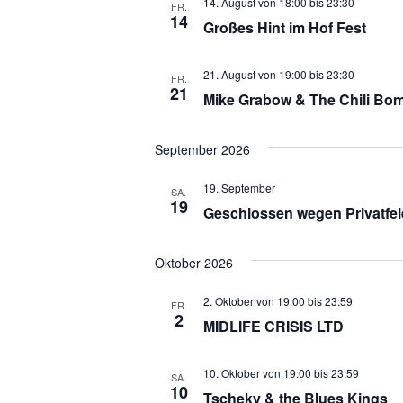
14. August von 18:00
bis
23:30
FR.
14
Großes Hint im Hof Fest
21. August von 19:00
bis
23:30
FR.
21
Mike Grabow & The Chili Bo
September 2026
19. September
SA.
19
Geschlossen wegen Privatfei
Oktober 2026
2. Oktober von 19:00
bis
23:59
FR.
2
MIDLIFE CRISIS LTD
10. Oktober von 19:00
bis
23:59
SA.
10
Tscheky & the Blues Kings